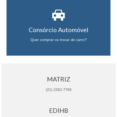
Escolha a melhor opção para comprar ou trocar seu
carro com planos adequados aos seus sonhos.
Consórcio Automóvel
QUERO SABER MAIS
Quer comprar ou trocar de carro?
MATRIZ
(21) 2262-7765
EDIHB