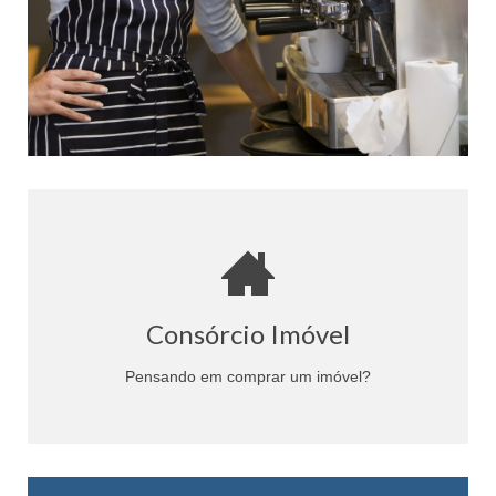
Saia do aluguel, quite seu imóvel, aumente seu
patrimônio!
Consórcio Imóvel
QUERO SABER MAIS
Pensando em comprar um imóvel?